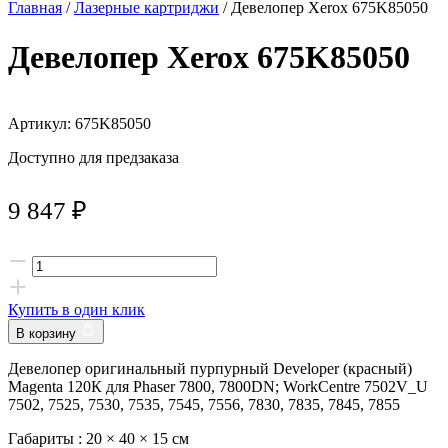
Главная
/
Лазерные картриджи
/ Девелопер Xerox 675K85050
Девелопер Xerox 675K85050
Артикул: 675K85050
Доступно для предзаказа
9 847
₽
Купить в один клик
В корзину
Девелопер оригинальный пурпурный Developer (красный)
Magenta 120К для Phaser 7800, 7800DN; WorkCentre 7502V_U
7502, 7525, 7530, 7535, 7545, 7556, 7830, 7835, 7845, 7855
Габариты :
20 × 40 × 15 см