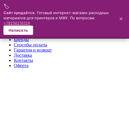
🏷️
Меню
Сайт продаётся.
Готовый интернет-магазин расходных
материалов для принтеров и МФУ. По вопросам:
✕
×
+79256216124
О компании
Написать
Каталог
Бренды
Способы оплаты
Гарантия и возврат
Доставка
Контакты
Оферта