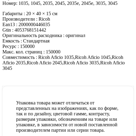
Номер: 1035, 1045, 2035, 2045, 2035e, 2045e, 3035, 3045
Габариты :
20 × 40 × 15 см
Производители :
Ricoh
Ean13 :
2000000446035
Gtin :
4053768151442
Оригинальность расходника :
оригинал
Емкость :
Стандартная
Ресурс :
150000
Макс. кол. страниц :
150000
Совместимость :
Ricoh Aficio 1035,Ricoh Aficio 1045,Ricoh
Aficio 2035,Ricoh Aficio 2045,Ricoh Aficio 3035,Ricoh Aficio
3045
Упаковка товара может отличаться от
представленных на изображениях, как по форме,
так и по дизайну, цветовой гамме, контрасту,
размерам упаковки, обозначениям на товаре или
упаковке, в зависимости от новой поставленной
производителем партии или серии товара.