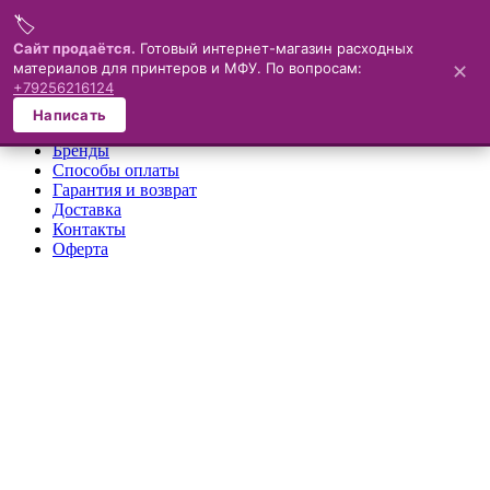
🏷️
Меню
Сайт продаётся.
Готовый интернет-магазин расходных
материалов для принтеров и МФУ. По вопросам:
✕
×
+79256216124
О компании
Написать
Каталог
Бренды
Способы оплаты
Гарантия и возврат
Доставка
Контакты
Оферта