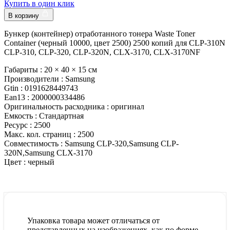
Купить в один клик
В корзину
Бункер (контейнер) отработанного тонера Waste Toner
Container (черный 10000, цвет 2500) 2500 копий для CLP-310N
CLP-310, CLP-320, CLP-320N, CLX-3170, CLX-3170NF
Габариты :
20 × 40 × 15 см
Производители :
Samsung
Gtin :
0191628449743
Ean13 :
2000000334486
Оригинальность расходника :
оригинал
Емкость :
Стандартная
Ресурс :
2500
Макс. кол. страниц :
2500
Совместимость :
Samsung CLP-320,Samsung CLP-
320N,Samsung CLX-3170
Цвет :
черный
Упаковка товара может отличаться от
представленных на изображениях, как по форме,