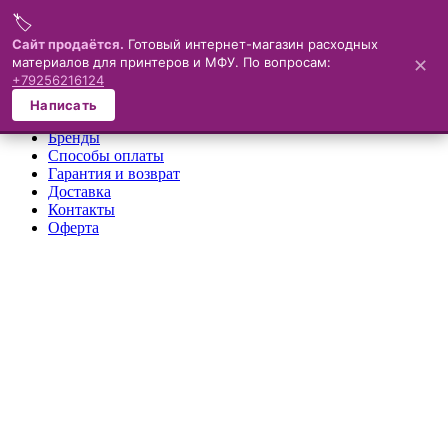
🏷️
Меню
Сайт продаётся.
Готовый интернет-магазин расходных
материалов для принтеров и МФУ. По вопросам:
✕
×
+79256216124
О компании
Написать
Каталог
Бренды
Способы оплаты
Гарантия и возврат
Доставка
Контакты
Оферта