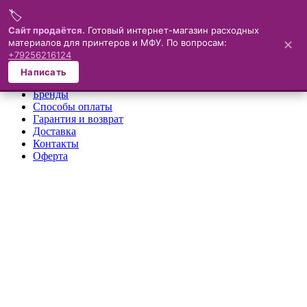
🏷️
Меню
Сайт продаётся.
Готовый интернет-магазин расходных
материалов для принтеров и МФУ. По вопросам:
✕
×
+79256216124
О компании
Написать
Каталог
Бренды
Способы оплаты
Гарантия и возврат
Доставка
Контакты
Оферта