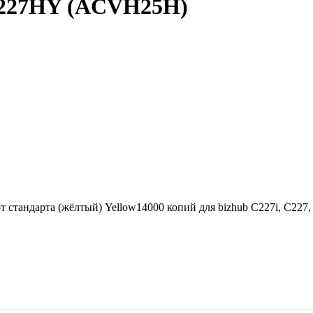
-227HY (ACVH25H)
стандарта (жёлтый) Yellow14000 копий для bizhub C227i, C227