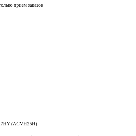
только прием заказов
-227HY (ACVH25H)