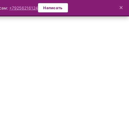
✕
осам:
+79256216124
Написать