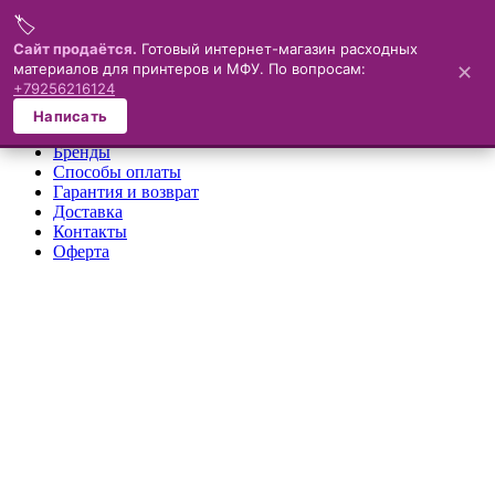
🏷️
Меню
Сайт продаётся.
Готовый интернет-магазин расходных
материалов для принтеров и МФУ. По вопросам:
✕
×
+79256216124
О компании
Написать
Каталог
Бренды
Способы оплаты
Гарантия и возврат
Доставка
Контакты
Оферта