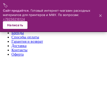
🏷️
Меню
Сайт продаётся.
Готовый интернет-магазин расходных
материалов для принтеров и МФУ. По вопросам:
✕
×
+79256216124
О компании
Написать
Каталог
Бренды
Способы оплаты
Гарантия и возврат
Доставка
Контакты
Оферта