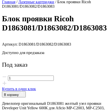
Главная
/
Лазерные картриджи
/ Блок проявки Ricoh
D1863081/D1863082/D1863083
Блок проявки Ricoh
D1863081/D1863082/D1863083
Артикул: D1863081/D1863082/D1863083
Доступно для предзаказа
Под заказ
Купить в один клик
В корзину
Девелопер оригинальный D1863081 желтый узел проявки
Developer Unit Yellow 600К для Aficio MP-C2003, MP-C2503,