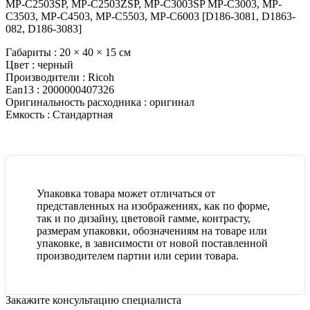
MP-C2503SP, MP-C2503ZSP, MP-C3003SP MP-C3003, MP-
C3503, MP-C4503, MP-C5503, MP-C6003 [D186-3081, D1863-
082, D186-3083]
Габариты :
20 × 40 × 15 см
Цвет :
черный
Производители :
Ricoh
Ean13 :
2000000407326
Оригинальность расходника :
оригинал
Емкость :
Стандартная
Упаковка товара может отличаться от
представленных на изображениях, как по форме,
так и по дизайну, цветовой гамме, контрасту,
размерам упаковки, обозначениям на товаре или
упаковке, в зависимости от новой поставленной
производителем партии или серии товара.
Закажите консультацию специалиста