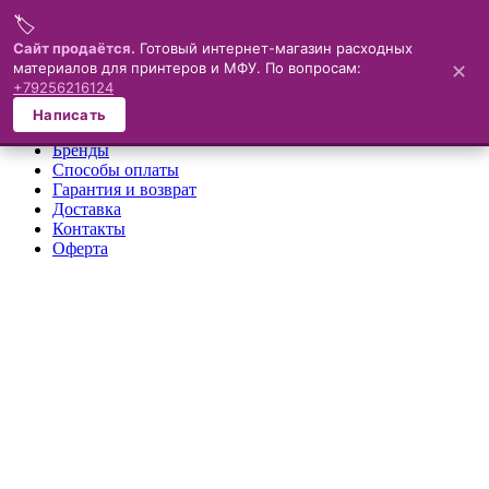
🏷️
Меню
Сайт продаётся.
Готовый интернет-магазин расходных
материалов для принтеров и МФУ. По вопросам:
✕
×
+79256216124
О компании
Написать
Каталог
Бренды
Способы оплаты
Гарантия и возврат
Доставка
Контакты
Оферта