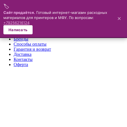
🏷️
Меню
Сайт продаётся.
Готовый интернет-магазин расходных
материалов для принтеров и МФУ. По вопросам:
✕
×
+79256216124
О компании
Написать
Каталог
Бренды
Способы оплаты
Гарантия и возврат
Доставка
Контакты
Оферта