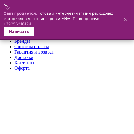
🏷️
Меню
Сайт продаётся.
Готовый интернет-магазин расходных
материалов для принтеров и МФУ. По вопросам:
✕
×
+79256216124
О компании
Написать
Каталог
Бренды
Способы оплаты
Гарантия и возврат
Доставка
Контакты
Оферта