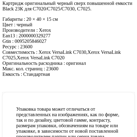
Картридж оригинальный черный сверх повышенной емкости
Black 23К для C7020/C7025/C7030, C7025.
Габариты :
20 × 40 × 15 см
Цвет :
черный
Производители :
Xerox
Ean13 :
2000000329277
Gtin :
0095205846027
Ресурс :
23600
Совместимость :
Xerox VersaLink C7030,Xerox VersaLink
C7025,Xerox VersaLink C7020
Оригинальность расходника :
оригинал
Макс. кол. страниц :
23600
Емкость :
Стандартная
Упаковка товара может отличаться от
представленных на изображениях, как по форме,
так и по дизайну, цветовой гамме, контрасту,
размерам упаковки, обозначениям на товаре или
упаковке, в зависимости от новой поставленной
производителем партии или серии товара.