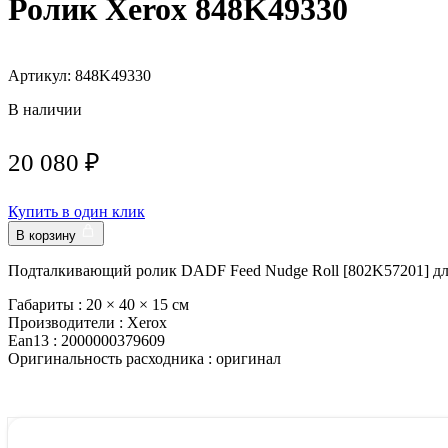
Ролик Xerox 848K49330
Артикул: 848K49330
В наличии
20 080
₽
Купить в один клик
В корзину
Подталкивающий ролик DADF Feed Nudge Roll [802K57201] для 
Габариты :
20 × 40 × 15 см
Производители :
Xerox
Ean13 :
2000000379609
Оригинальность расходника :
оригинал