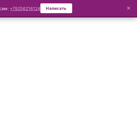
✕
осам:
+79256216124
Написать