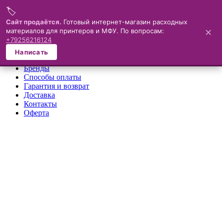
🏷️
Меню
Сайт продаётся.
Готовый интернет-магазин расходных
материалов для принтеров и МФУ. По вопросам:
✕
×
+79256216124
О компании
Написать
Каталог
Бренды
Способы оплаты
Гарантия и возврат
Доставка
Контакты
Оферта