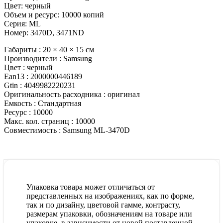
Цвет: черный
Объем и ресурс: 10000 копий
Серия: ML
Номер: 3470D, 3471ND
Габариты :
20 × 40 × 15 см
Производители :
Samsung
Цвет :
черный
Ean13 :
2000000446189
Gtin :
4049982220231
Оригинальность расходника :
оригинал
Емкость :
Стандартная
Ресурс :
10000
Макс. кол. страниц :
10000
Совместимость :
Samsung ML-3470D
Упаковка товара может отличаться от
представленных на изображениях, как по форме,
так и по дизайну, цветовой гамме, контрасту,
размерам упаковки, обозначениям на товаре или
упаковке, в зависимости от новой поставленной