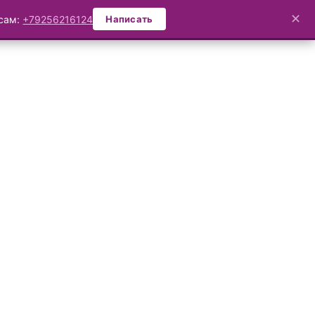
✕
осам:
+79256216124
Написать