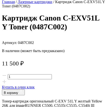
Главная
/
Лазерные картриджи
/ Картридж Canon C-EXV51L Y
Toner (0487C002)
Картридж Canon C-EXV51L
Y Toner (0487C002)
Артикул: 0487C002
В наличии (может быть предзаказано)
11 500
₽
Купить в один клик
В корзину
Тонер-картридж оригинальный C-EXV 51L Y желтый Yellow
26К для imageRUNNER C5500, C5535i C5535, C5540i III