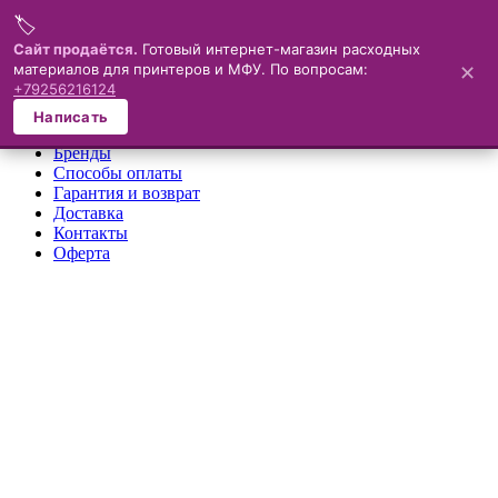
🏷️
Меню
Сайт продаётся.
Готовый интернет-магазин расходных
материалов для принтеров и МФУ. По вопросам:
✕
×
+79256216124
О компании
Написать
Каталог
Бренды
Способы оплаты
Гарантия и возврат
Доставка
Контакты
Оферта