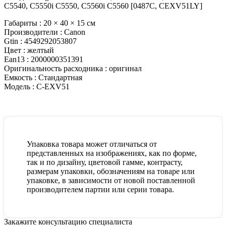
C5540, C5550i C5550, C5560i C5560 [0487C, CEXV51LY]
Габариты :
20 × 40 × 15 см
Производители :
Canon
Gtin :
4549292053807
Цвет :
желтый
Ean13 :
2000000351391
Оригинальность расходника :
оригинал
Емкость :
Стандартная
Модель :
C-EXV51
Упаковка товара может отличаться от
представленных на изображениях, как по форме,
так и по дизайну, цветовой гамме, контрасту,
размерам упаковки, обозначениям на товаре или
упаковке, в зависимости от новой поставленной
производителем партии или серии товара.
Закажите консультацию специалиста