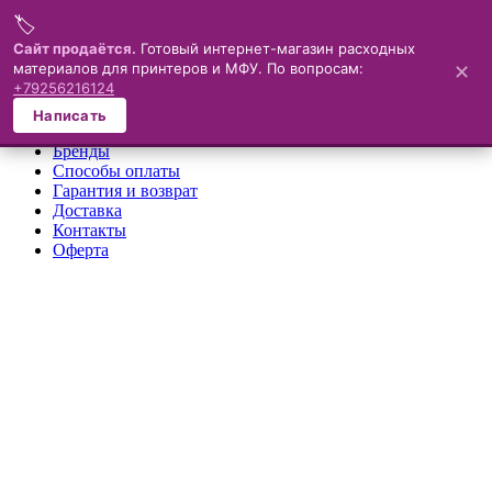
🏷️
Меню
Сайт продаётся.
Готовый интернет-магазин расходных
материалов для принтеров и МФУ. По вопросам:
✕
×
+79256216124
О компании
Написать
Каталог
Бренды
Способы оплаты
Гарантия и возврат
Доставка
Контакты
Оферта