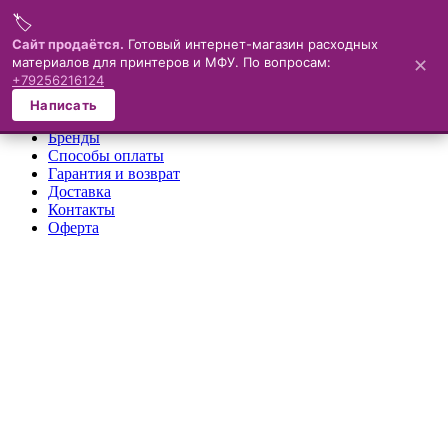
🏷️
Меню
Сайт продаётся.
Готовый интернет-магазин расходных
материалов для принтеров и МФУ. По вопросам:
✕
×
+79256216124
О компании
Написать
Каталог
Бренды
Способы оплаты
Гарантия и возврат
Доставка
Контакты
Оферта