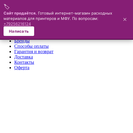
🏷️
Меню
Сайт продаётся.
Готовый интернет-магазин расходных
материалов для принтеров и МФУ. По вопросам:
✕
×
+79256216124
О компании
Написать
Каталог
Бренды
Способы оплаты
Гарантия и возврат
Доставка
Контакты
Оферта