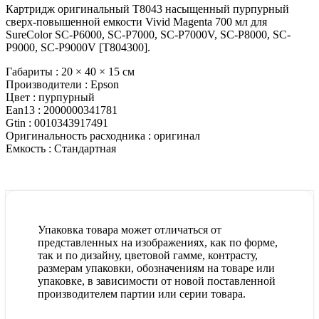
Картридж оригинальный T8043 насыщенный пурпурный
сверх-повышенной емкости Vivid Magenta 700 мл для
SureColor SC-P6000, SC-P7000, SC-P7000V, SC-P8000, SC-
P9000, SC-P9000V [T804300].
Габариты :
20 × 40 × 15 см
Производители :
Epson
Цвет :
пурпурный
Ean13 :
2000000341781
Gtin :
0010343917491
Оригинальность расходника :
оригинал
Емкость :
Стандартная
Упаковка товара может отличаться от
представленных на изображениях, как по форме,
так и по дизайну, цветовой гамме, контрасту,
размерам упаковки, обозначениям на товаре или
упаковке, в зависимости от новой поставленной
производителем партии или серии товара.