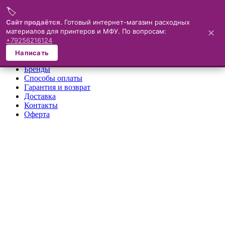
🏷️
Меню
Сайт продаётся.
Готовый интернет-магазин расходных
материалов для принтеров и МФУ. По вопросам:
✕
×
+79256216124
О компании
Написать
Каталог
Бренды
Способы оплаты
Гарантия и возврат
Доставка
Контакты
Оферта