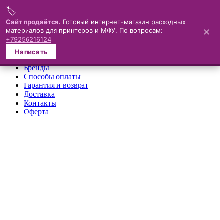
🏷️
Меню
Сайт продаётся.
Готовый интернет-магазин расходных
материалов для принтеров и МФУ. По вопросам:
✕
×
+79256216124
О компании
Написать
Каталог
Бренды
Способы оплаты
Гарантия и возврат
Доставка
Контакты
Оферта