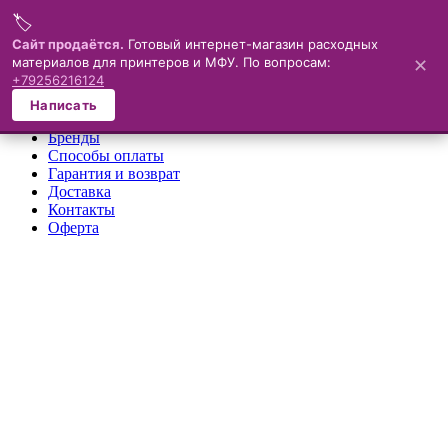
🏷️
Меню
Сайт продаётся.
Готовый интернет-магазин расходных
материалов для принтеров и МФУ. По вопросам:
✕
×
+79256216124
О компании
Написать
Каталог
Бренды
Способы оплаты
Гарантия и возврат
Доставка
Контакты
Оферта