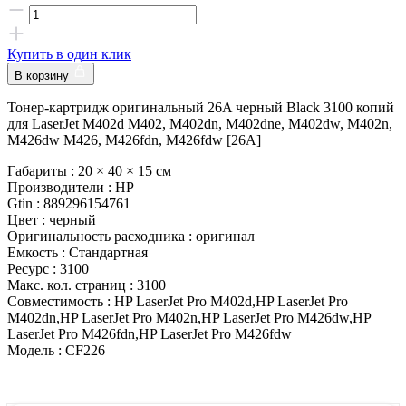
Купить в один клик
В корзину
Тонер-картридж оригинальный 26A черный Black 3100 копий
для LaserJet M402d M402, M402dn, M402dne, M402dw, M402n,
M426dw M426, M426fdn, M426fdw [26A]
Габариты :
20 × 40 × 15 см
Производители :
HP
Gtin :
889296154761
Цвет :
черный
Оригинальность расходника :
оригинал
Емкость :
Стандартная
Ресурс :
3100
Макс. кол. страниц :
3100
Совместимость :
HP LaserJet Pro M402d,HP LaserJet Pro
M402dn,HP LaserJet Pro M402n,HP LaserJet Pro M426dw,HP
LaserJet Pro M426fdn,HP LaserJet Pro M426fdw
Модель :
CF226