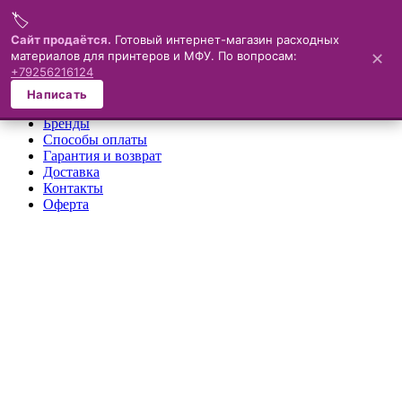
🏷️
Меню
Сайт продаётся.
Готовый интернет-магазин расходных
материалов для принтеров и МФУ. По вопросам:
✕
×
+79256216124
О компании
Написать
Каталог
Бренды
Способы оплаты
Гарантия и возврат
Доставка
Контакты
Оферта