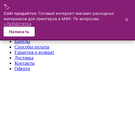
🏷️
Меню
Сайт продаётся.
Готовый интернет-магазин расходных
материалов для принтеров и МФУ. По вопросам:
✕
×
+79256216124
О компании
Написать
Каталог
Бренды
Способы оплаты
Гарантия и возврат
Доставка
Контакты
Оферта