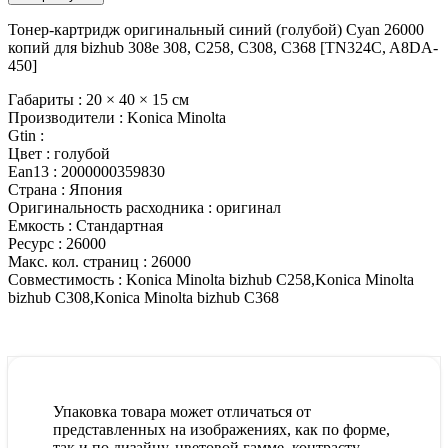
Тонер-картридж оригинальный синий (голубой) Cyan 26000
копий для bizhub 308e 308, C258, C308, C368 [TN324C, A8DA-
450]
Габариты :
20 × 40 × 15 см
Производители :
Konica Minolta
Gtin :
Цвет :
голубой
Ean13 :
2000000359830
Страна :
Япония
Оригинальность расходника :
оригинал
Емкость :
Стандартная
Ресурс :
26000
Макс. кол. страниц :
26000
Совместимость :
Konica Minolta bizhub C258,Konica Minolta
bizhub C308,Konica Minolta bizhub C368
Упаковка товара может отличаться от
представленных на изображениях, как по форме,
так и по дизайну, цветовой гамме, контрасту,