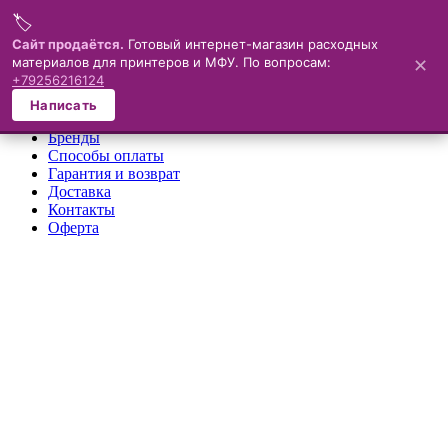
🏷️
Меню
Сайт продаётся.
Готовый интернет-магазин расходных
материалов для принтеров и МФУ. По вопросам:
✕
×
+79256216124
О компании
Написать
Каталог
Бренды
Способы оплаты
Гарантия и возврат
Доставка
Контакты
Оферта