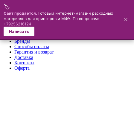
🏷️
Меню
Сайт продаётся.
Готовый интернет-магазин расходных
материалов для принтеров и МФУ. По вопросам:
✕
×
+79256216124
О компании
Написать
Каталог
Бренды
Способы оплаты
Гарантия и возврат
Доставка
Контакты
Оферта