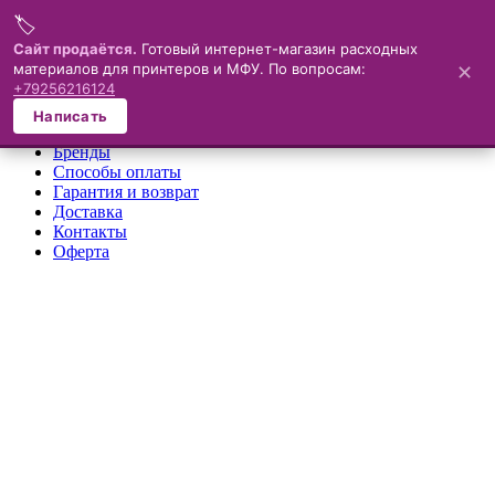
🏷️
Меню
Сайт продаётся.
Готовый интернет-магазин расходных
материалов для принтеров и МФУ. По вопросам:
✕
×
+79256216124
О компании
Написать
Каталог
Бренды
Способы оплаты
Гарантия и возврат
Доставка
Контакты
Оферта