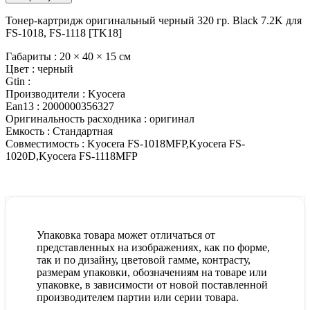
Тонер-картридж оригинальный черный 320 гр. Black 7.2K для
FS-1018, FS-1118 [TK18]
Габариты :
20 × 40 × 15 см
Цвет :
черный
Gtin :
Производители :
Kyocera
Ean13 :
2000000356327
Оригинальность расходника :
оригинал
Емкость :
Стандартная
Совместимость :
Kyocera FS-1018MFP,Kyocera FS-
1020D,Kyocera FS-1118MFP
Упаковка товара может отличаться от
представленных на изображениях, как по форме,
так и по дизайну, цветовой гамме, контрасту,
размерам упаковки, обозначениям на товаре или
упаковке, в зависимости от новой поставленной
производителем партии или серии товара.