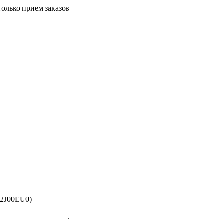
только прием заказов
02J00EU0)