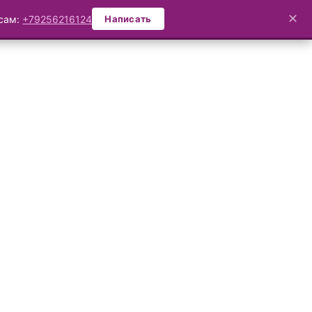
✕
осам:
+79256216124
Написать