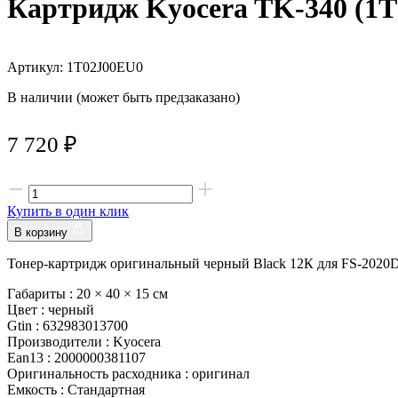
Картридж Kyocera TK-340 (1
Артикул: 1T02J00EU0
В наличии (может быть предзаказано)
7 720
₽
Купить в один клик
В корзину
Тонер-картридж оригинальный черный Black 12К для FS-2020
Габариты :
20 × 40 × 15 см
Цвет :
черный
Gtin :
632983013700
Производители :
Kyocera
Ean13 :
2000000381107
Оригинальность расходника :
оригинал
Емкость :
Стандартная