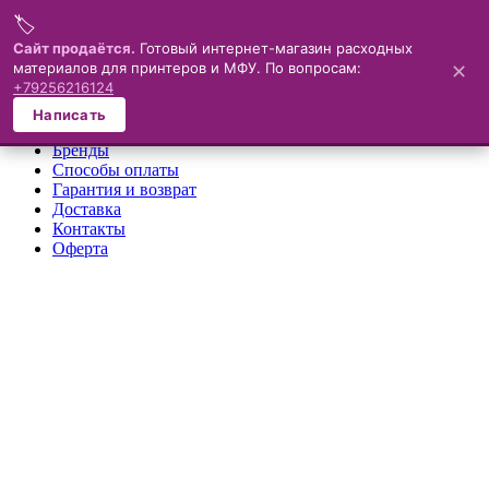
🏷️
Меню
Сайт продаётся.
Готовый интернет-магазин расходных
материалов для принтеров и МФУ. По вопросам:
✕
×
+79256216124
О компании
Написать
Каталог
Бренды
Способы оплаты
Гарантия и возврат
Доставка
Контакты
Оферта