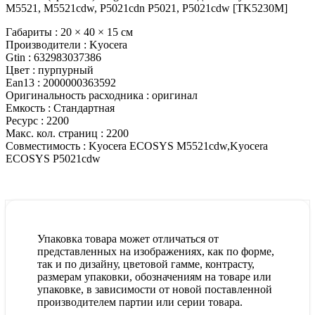
M5521, M5521cdw, P5021cdn P5021, P5021cdw [TK5230M]
Габариты :
20 × 40 × 15 см
Производители :
Kyocera
Gtin :
632983037386
Цвет :
пурпурный
Ean13 :
2000000363592
Оригинальность расходника :
оригинал
Емкость :
Стандартная
Ресурс :
2200
Макс. кол. страниц :
2200
Совместимость :
Kyocera ECOSYS M5521cdw,Kyocera
ECOSYS P5021cdw
Упаковка товара может отличаться от
представленных на изображениях, как по форме,
так и по дизайну, цветовой гамме, контрасту,
размерам упаковки, обозначениям на товаре или
упаковке, в зависимости от новой поставленной
производителем партии или серии товара.