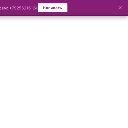
✕
осам:
+79256216124
Написать