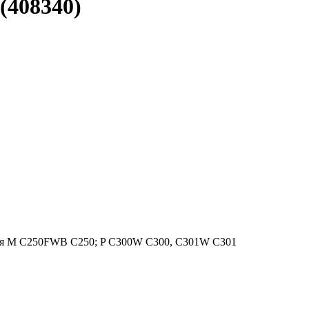
(408340)
ля M C250FWB C250; P C300W C300, C301W C301