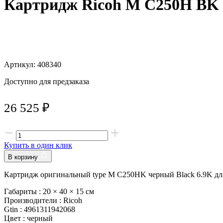
Картридж Ricoh M C250H BK 
Артикул: 408340
Доступно для предзаказа
26 525
₽
Купить в один клик
В корзину
Картридж оригинальный type M C250HK черный Black 6.9K д
Габариты :
20 × 40 × 15 см
Производители :
Ricoh
Gtin :
4961311942068
Цвет :
черный