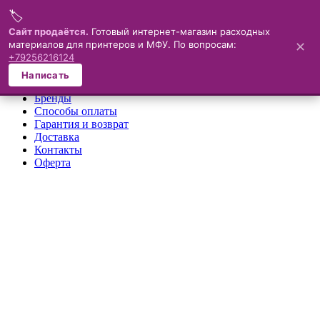
🏷️
Меню
Сайт продаётся.
Готовый интернет-магазин расходных
материалов для принтеров и МФУ. По вопросам:
✕
×
+79256216124
О компании
Написать
Каталог
Бренды
Способы оплаты
Гарантия и возврат
Доставка
Контакты
Оферта