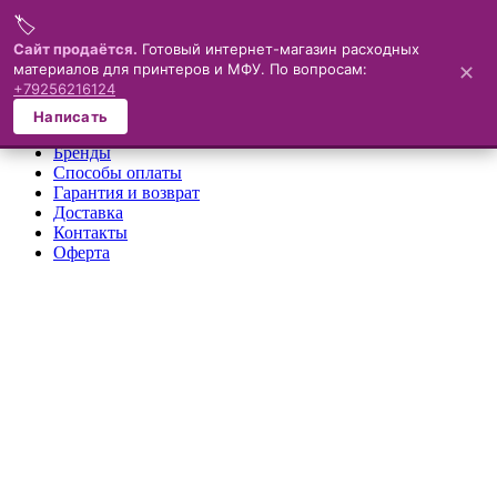
🏷️
Меню
Сайт продаётся.
Готовый интернет-магазин расходных
материалов для принтеров и МФУ. По вопросам:
✕
×
+79256216124
О компании
Написать
Каталог
Бренды
Способы оплаты
Гарантия и возврат
Доставка
Контакты
Оферта