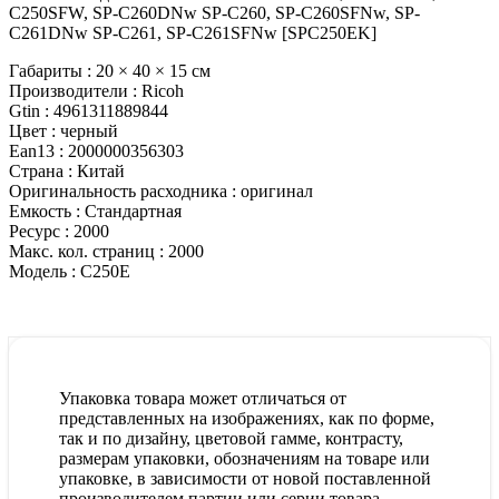
C250SFW, SP-C260DNw SP-C260, SP-C260SFNw, SP-
C261DNw SP-C261, SP-C261SFNw [SPC250EK]
Габариты :
20 × 40 × 15 см
Производители :
Ricoh
Gtin :
4961311889844
Цвет :
черный
Ean13 :
2000000356303
Страна :
Китай
Оригинальность расходника :
оригинал
Емкость :
Стандартная
Ресурс :
2000
Макс. кол. страниц :
2000
Модель :
C250E
Упаковка товара может отличаться от
представленных на изображениях, как по форме,
так и по дизайну, цветовой гамме, контрасту,
размерам упаковки, обозначениям на товаре или
упаковке, в зависимости от новой поставленной
производителем партии или серии товара.