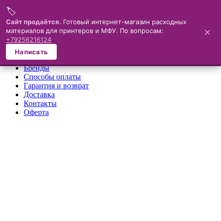
🏷️
Меню
Сайт продаётся.
Готовый интернет-магазин расходных
материалов для принтеров и МФУ. По вопросам:
✕
×
+79256216124
О компании
Написать
Каталог
Бренды
Способы оплаты
Гарантия и возврат
Доставка
Контакты
Оферта