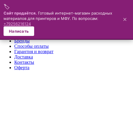
🏷️
Меню
Сайт продаётся.
Готовый интернет-магазин расходных
материалов для принтеров и МФУ. По вопросам:
✕
×
+79256216124
О компании
Написать
Каталог
Бренды
Способы оплаты
Гарантия и возврат
Доставка
Контакты
Оферта