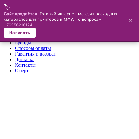
🏷️
Меню
Сайт продаётся.
Готовый интернет-магазин расходных
материалов для принтеров и МФУ. По вопросам:
✕
×
+79256216124
О компании
Написать
Каталог
Бренды
Способы оплаты
Гарантия и возврат
Доставка
Контакты
Оферта