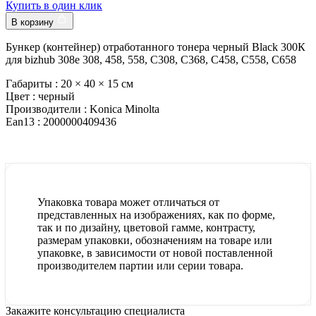
Купить в один клик
В корзину
Бункер (контейнер) отработанного тонера черный Black 300К
для bizhub 308e 308, 458, 558, C308, C368, C458, C558, C658
Габариты :
20 × 40 × 15 см
Цвет :
черный
Производители :
Konica Minolta
Ean13 :
2000000409436
Упаковка товара может отличаться от
представленных на изображениях, как по форме,
так и по дизайну, цветовой гамме, контрасту,
размерам упаковки, обозначениям на товаре или
упаковке, в зависимости от новой поставленной
производителем партии или серии товара.
Закажите консультацию специалиста