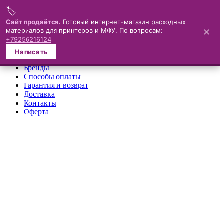
🏷️
Меню
Сайт продаётся.
Готовый интернет-магазин расходных
материалов для принтеров и МФУ. По вопросам:
✕
×
+79256216124
О компании
Написать
Каталог
Бренды
Способы оплаты
Гарантия и возврат
Доставка
Контакты
Оферта