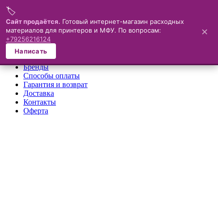
🏷️
Меню
Сайт продаётся.
Готовый интернет-магазин расходных
материалов для принтеров и МФУ. По вопросам:
✕
×
+79256216124
О компании
Написать
Каталог
Бренды
Способы оплаты
Гарантия и возврат
Доставка
Контакты
Оферта