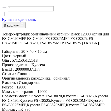
Купить в один клик
В корзину
Тонер-картридж оригинальный черный Black 12000 копий для
FS-C8020MFP FS-C8020, FS-C8025MFP FS-C8025, FS-
C8520MFP FS-C8520, FS-C8525MFP FS-C8525 [TK895K]
Габариты :
20 × 40 × 15 см
Цвет :
черный
Gtin :
5712505122518
Производители :
Kyocera
Ean13 :
2000000371177
Страна :
Япония
Оригинальность расходника :
оригинал
Емкость :
Стандартная
Ресурс :
12000
Макс. кол. страниц :
12000
Совместимость :
Kyocera FS-C8020,Kyocera FS-C8025,Kyocera
FS-C8520,Kyocera FS-C8525,Kyocera FS-C8020MFP,Kyocera
FS-C8025MFP,Kyocera FS-C8520MFP,Kyocera FS-C8525MFP
Модель :
TK-895